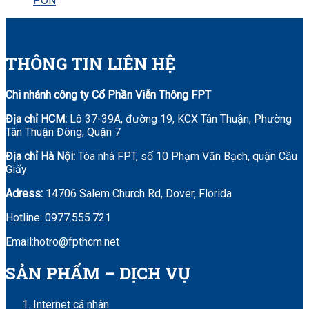
PON
FPT Huyện Mỹ Đức
FPT Huyện Phú Xuyên
THÔNG TIN LIÊN HỆ
FPT Huyện Phúc Thọ
Chi nhánh công ty Cổ Phần Viễn Thông FPT
FPT Huyện Quốc Oai
Địa chỉ HCM:
Lô 37-39A, đường 19, KCX Tân Thuận, Phường
Tân Thuận Đông, Quận 7
FPT Huyện Thanh Oai
Địa chỉ Hà Nội:
Tòa nhà FPT, số 10 Phạm Văn Bạch, quận Cầu
FPT Huyện Thường Tín
Giấy
Adress:
14706 Salem Church Rd, Dover, Florida
FPT Huyện Ứng Hòa
Hotline: 0977.555.721
Email:hotro@fpthcm.net
SẢN PHẨM – DỊCH VỤ
Internet cá nhân