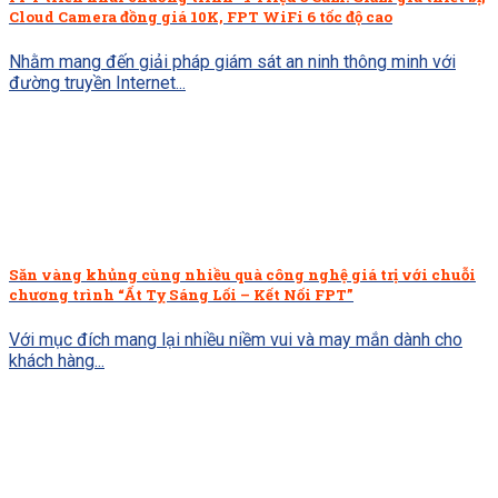
Cloud Camera đồng giá 10K, FPT WiFi 6 tốc độ cao
Nhằm mang đến giải pháp giám sát an ninh thông minh với
đường truyền Internet...
Săn vàng khủng cùng nhiều quà công nghệ giá trị với chuỗi
chương trình “Ất Tỵ Sáng Lối – Kết Nối FPT”
Với mục đích mang lại nhiều niềm vui và may mắn dành cho
khách hàng...