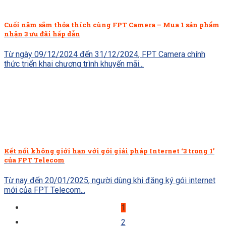
Cuối năm sắm thỏa thích cùng FPT Camera – Mua 1 sản phẩm
nhận 3 ưu đãi hấp dẫn
Từ ngày 09/12/2024 đến 31/12/2024, FPT Camera chính
thức triển khai chương trình khuyến mãi...
Kết nối không giới hạn với gói giải pháp Internet ‘3 trong 1’
của FPT Telecom
Từ nay đến 20/01/2025, người dùng khi đăng ký gói internet
mới của FPT Telecom...
1
2