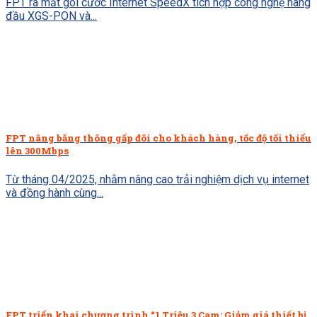
FPT ra mắt gói cước Internet SpeedX tích hợp công nghệ hàng
đầu XGS-PON và...
FPT nâng băng thông gấp đôi cho khách hàng, tốc độ tối thiểu
lên 300Mbps
Từ tháng 04/2025, nhằm nâng cao trải nghiệm dịch vụ internet
và đồng hành cùng...
FPT triển khai chương trình “1 Triệu 3 Cam: Giảm giá thiết bị,