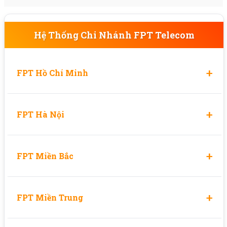
Hệ Thống Chi Nhánh FPT Telecom
+
FPT Hồ Chí Minh
FPT Quận 1
+
FPT Hà Nội
FPT Quận 2
FPT Quận Ba Đình
FPT Quận 3
+
FPT Miền Bắc
FPT Quận Cầu Giấy
FPT Quận 4
FPT Bắc Giang
FPT Quận Đống Đa
+
FPT Miền Trung
FPT Quận 5
FPT Bắc Ninh
FPT Quận Hà Đông
FPT Quận 6