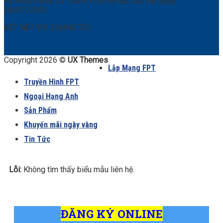
Kế Hoạch Đầu Tư Thành Phố Hà Nội cấp vào ngày
28/07/2005
KẾT NỐI VỚI CHÚNG TÔI
Copyright 2026 ©
UX Themes
Lắp Mạng FPT
Truyền Hình FPT
Ngoại Hạng Anh
Sản Phẩm
Khuyến mãi ngày vàng
Tin Tức
Lỗi:
Không tìm thấy biểu mẫu liên hệ.
ĐĂNG KÝ ONLINE