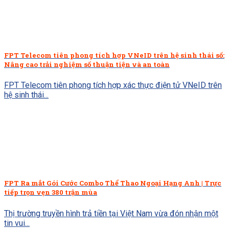
FPT Telecom tiên phong tích hợp VNeID trên hệ sinh thái số:
Nâng cao trải nghiệm số thuận tiện và an toàn
FPT Telecom tiên phong tích hợp xác thực điện tử VNeID trên
hệ sinh thái...
FPT Ra mắt Gói Cước Combo Thể Thao Ngoại Hạng Anh | Trực
tiếp trọn vẹn 380 trận mùa
Thị trường truyền hình trả tiền tại Việt Nam vừa đón nhận một
tin vui...