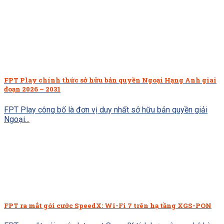
FPT Play chính thức sở hữu bản quyền Ngoại Hạng Anh giai
đoạn 2026 – 2031
FPT Play công bố là đơn vị duy nhất sở hữu bản quyền giải
Ngoại...
FPT ra mắt gói cước SpeedX: Wi-Fi 7 trên hạ tầng XGS-PON