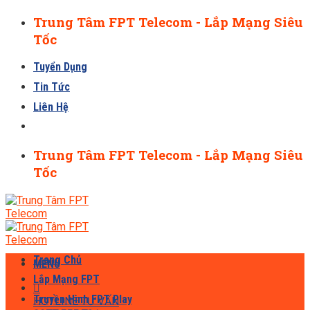
Skip
Trung Tâm FPT Telecom - Lắp Mạng Siêu
to
Tốc
content
Tuyển Dụng
Tin Tức
Liên Hệ
Trung Tâm FPT Telecom - Lắp Mạng Siêu
Tốc
Trang Chủ
MENU
Lắp Mạng FPT
Truyền Hình FPT Play
HOTLINE TƯ VẤN