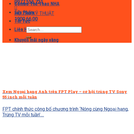
0977.555.721
Combo Thể Thao NHA
Sản Phẩm
HỖ TRỢ KỸ THUẬT
1900.66.00
Tin Tức
Search
Liên Hệ
for:
Khuyến mãi ngày vàng
Xem Ngoại hạng Anh trên FPT Play – cơ hội trúng TV Sony
55 inch mỗi tuần
FPT chính thức công bố chương trình ‘Nóng cùng Ngoại hạng,
Trúng TV mỗi tuần’....